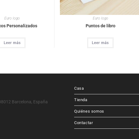
Euro logo
Euro logo
cos Personalizados
Puntos de libro
Leer más
Leer más
Casa
Tienda
, 08012 Barcelona, España
Quiénes somos
Contactar