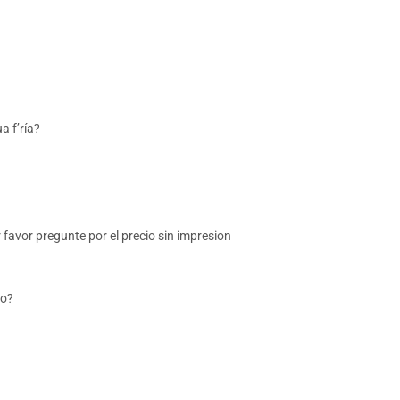
a f’ría?
 favor pregunte por el precio sin impresion
go?