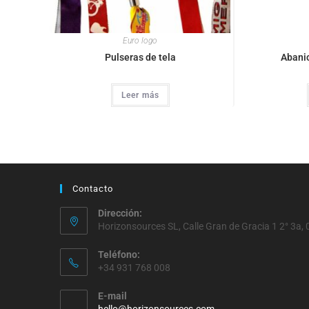
Euro logo
Pulseras de tela
Abani
Leer más
Contacto
Dirección:
Horizonsources SL, Calle Gran de Gracia 1 2° 3a
Teléfono:
+34 931 768 008
E-mail