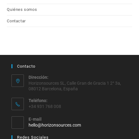
Quiénes somos
Contactar
Contacto
Dirección:
Horizonsources SL, Calle Gran de Gracia 1 2° 3a,
08012 Barcelona, España
Teléfono:
+34 931 768 008
E-mail
hello@horizonsources.com
Redes Sociales